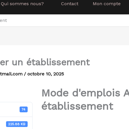
Qui sommes nous?
Contact
Mon compte
ent
er un établissement
tmail.com
/
octobre 10, 2025
Mode d'emplois A
établissement
74
225.88 KB