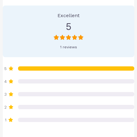
1 Reviews
on
“L'Atelier de Francine”
Excellent
5
1 reviews
5
4
3
2
1