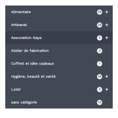
+
Alimentaire
38
+
Artisanat
26
+
Association Gaya
5
Atelier de fabrication
2
Coffret et idée cadeaux
1
+
Hygiène, beauté et santé
34
+
Loisir
3
sans catégorie
13