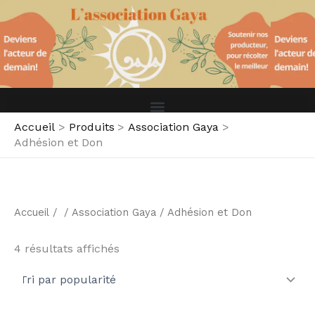
S
Aller
é
au
l
contenu
e
c
t
i
o
n
Accueil
Produits
Association Gaya
n
Adhésion et Don
e
r
u
n
e
Accueil
/ /
Association Gaya
/ Adhésion et Don
c
a
t
4 résultats affichés
é
g
o
r