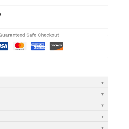
s
Guaranteed Safe Checkout
▼
▼
▼
▼
▼