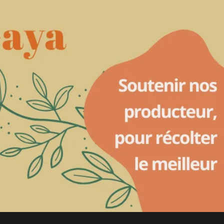
ait :
est :
–
Baume
14.00.
€11.00.
Réparateur
Intensif