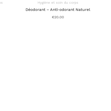
ps
Hygiène et soin du corps
Déodorant – Anti-odorant Naturel
€
20.00