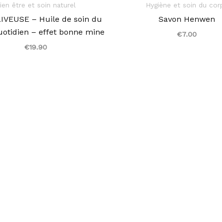
ien être et soin naturel
Hygiène et soin du cor
IVEUSE – Huile de soin du
Savon Henwen
uotidien – effet bonne mine
€
7.00
€
19.90