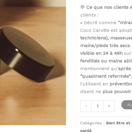
💬
Ce que nos clients 
clients :
« Décrit comme
“mirac
Coco Carotte est adopt
techniciens), masseuse
mains/pieds très secs
visible en 24 à 48h
sur
fendillés ou mains abî
mentionnent qu’
après 
“quasiment refermée”
l’utilisent en
préventio
disent ne
plus pouvoir
Aj
-
+
Catégories :
Bien être et
santé