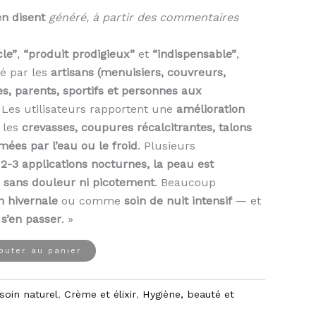
en disent
généré, à partir des commentaires
le”
,
“produit prodigieux”
et
“indispensable”
,
é par les
artisans (menuisiers, couvreurs,
s, parents, sportifs et personnes aux
. Les utilisateurs rapportent une
amélioration
 les
crevasses, coupures récalcitrantes, talons
mées par l’eau ou le froid
. Plusieurs
2-3 applications nocturnes, la peau est
,
sans douleur ni picotement
. Beaucoup
n hivernale
ou comme
soin de nuit intensif
— et
 s’en passer
. »
outer au panier
 soin naturel
,
Crème et élixir
,
Hygiène, beauté et