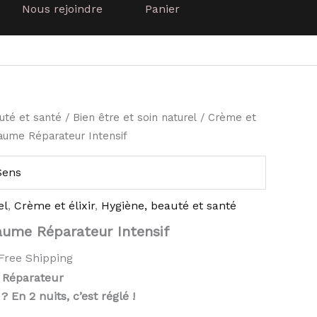
Nous rejoindre
Panier
e
uté et santé
/
Bien être et soin naturel
/
Crème et
ix
aume Réparateur Intensif
tuel
t :
Sens
1.00.
el
,
Crème et élixir
,
Hygiène, beauté et santé
aume Réparateur Intensif
Free Shipping
 Réparateur
 En 2 nuits, c’est réglé !