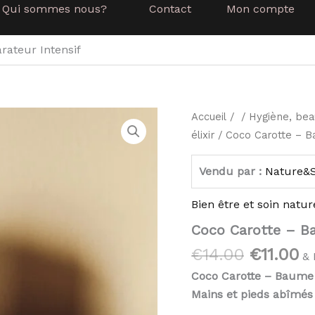
Qui sommes nous?
Contact
Mon compte
rateur Intensif
Le
L
quantité
Accueil
/ /
Hygiène, bea
de
prix
pr
élixir
/ Coco Carotte – B
Coco
initial
ac
Carotte
était :
es
–
Vendu par :
Nature&
Baume
€14.00.
€1
Réparateur
Bien être et soin natur
Intensif
Coco Carotte – B
€
14.00
€
11.00
& 
Coco Carotte – Baume
Mains et pieds abîmés ?