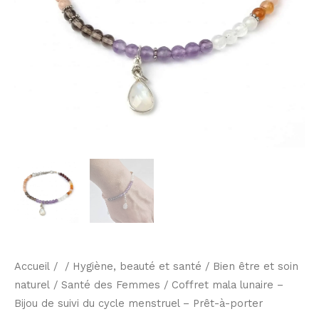
cycle
menstruel
-
Prêt-
à-
porter
Accueil
/ /
Hygiène, beauté et santé
/
Bien être et soin
naturel
/
Santé des Femmes
/ Coffret mala lunaire –
Bijou de suivi du cycle menstruel – Prêt-à-porter