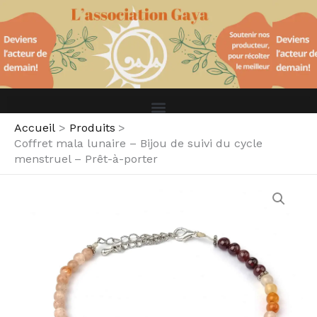
mala
Aller
lunaire
au
–
contenu
Bijou
de
suivi
du
cycle
menstruel
Accueil
Produits
-
Coffret mala lunaire – Bijou de suivi du cycle
Prêt-
menstruel – Prêt-à-porter
à-
porter
quantité
de
Coffret
mala
lunaire
–
Bijou
de
suivi
du