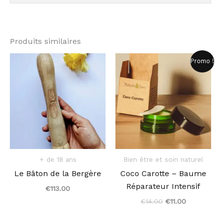
Produits similaires
Le
Le
Promo !
prix
prix
initial
actuel
était :
est :
€14.00.
€11.00.
+ de 18 ans
Bien être et soin naturel
Le Bâton de la Bergère
Coco Carotte – Baume
Réparateur Intensif
€
113.00
€
14.00
€
11.00