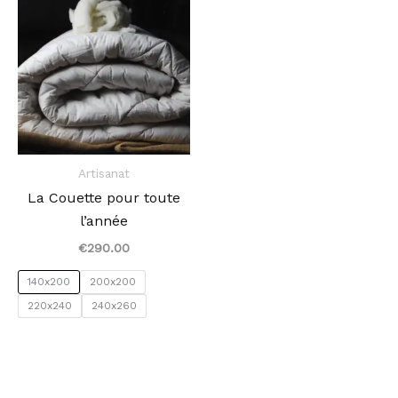
i
e
Artisanat
La Couette pour toute
l’année
€
290.00
140x200
200x200
220x240
240x260