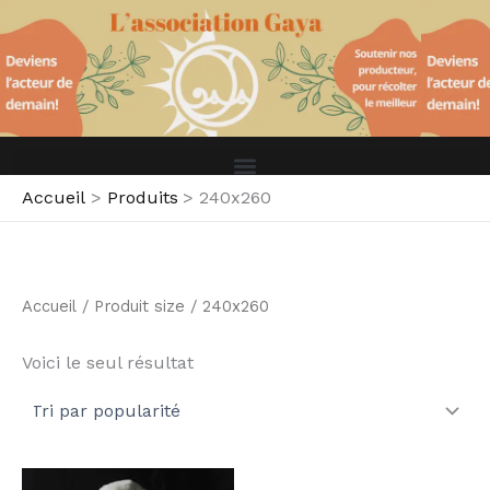
S
Aller
é
au
l
contenu
e
c
t
i
o
n
Accueil
Produits
240x260
n
e
r
u
n
Accueil
/ Produit size / 240x260
e
c
a
Voici le seul résultat
t
é
g
o
r