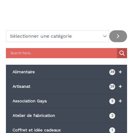
+
Alimentaire
38
+
Artisanat
26
+
Association Gaya
5
Atelier de fabrication
2
Coffret et idée cadeaux
1