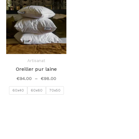
i
de
e
prix :
€94.00
à
€98.00
Artisanat
Oreiller pur laine
€
94.00
–
€
98.00
60x40
60x60
70x50