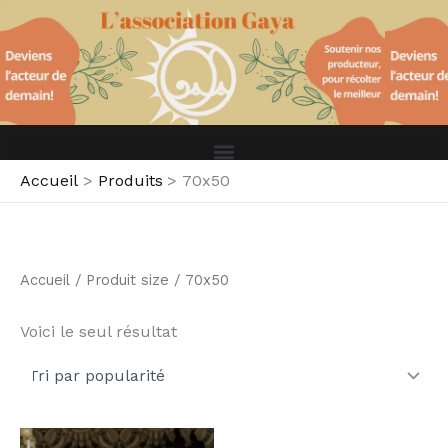
S
Aller
é
au
l
contenu
e
c
t
i
o
n
Accueil
Produits
70x50
n
e
r
u
n
Accueil
/ Produit size / 70x50
e
c
a
Voici le seul résultat
t
é
g
o
r
Plage