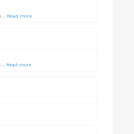
about this listing
re…
Read more
about this listing
pr…
Read more