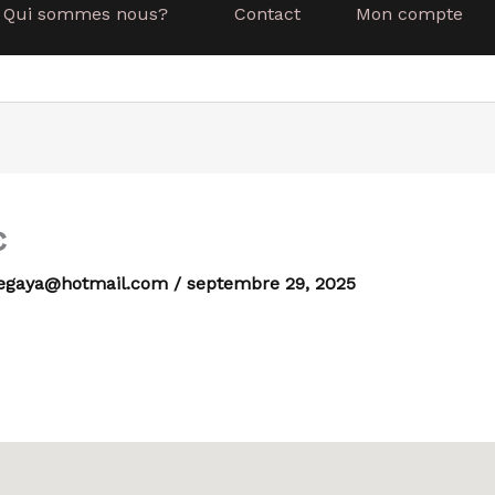
Qui sommes nous?
Contact
Mon compte
c
egaya@hotmail.com
/
septembre 29, 2025