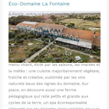
Éco-Domaine La Fontaine
À Pornic, entre océan et prairies, l’Éco-Domaine
La Fontaine cultive l’art de bien manger tout en
respectant la nature. Son restaurant, niché au
cœur de 12 hectares, puise 50 % de ses
légumes dans ses jardins potagers en
permaculture et s’approvisionne auprès des
pêcheurs et producteurs du Pays de Retz. Le
chef Bastien Quéau compose chaque jour un
menu vivant, dicté par les saisons, les marées et
la météo : une cuisine majoritairement végétale,
fraîche et créative, sublimée par les vins
naturels issus des vignes du domaine. Sur
place, on découvre aussi une ferme
pédagogique qui relie petits et grands aux
cycles de la terre, un spa écoresponsable
alimenté par les énergies renouvelables pour se