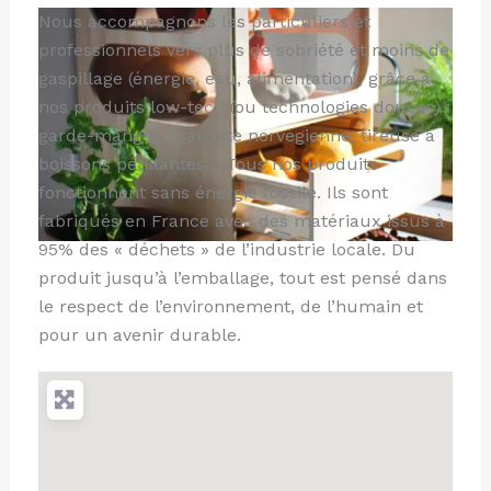
Nous accompagnons les particuliers et
professionnels vers plus de sobriété et moins de
gaspillage (énergie, eau, alimentation), grâce à
nos produits low-tech (ou technologies douces) :
garde-manger, marmite norvégienne, tireuse à
boissons pétillantes… Tous nos produits
fonctionnent sans énergie fossile. Ils sont
fabriqués en France avec des matériaux issus à
95% des « déchets » de l’industrie locale. Du
produit jusqu’à l’emballage, tout est pensé dans
le respect de l’environnement, de l’humain et
pour un avenir durable.