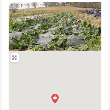
Je m’appelle Pierre 👨🏼‍🌾 , j’ai 27 ans, et je suis
heureux de vous accueillir dans notre ferme
familiale où le jardin et notre élevage de brebis
Charmoise se trouve à 20 m de l’espace de
vente. Je vous propose des légumes frais et de
saison et occasionnellement de la viande
d’agneau , saucisse de brebis etc..