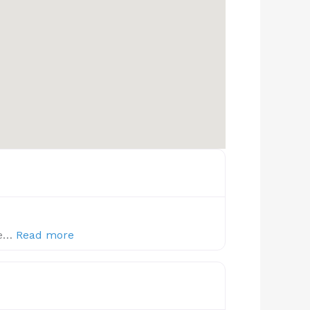
about this listing
re…
Read more