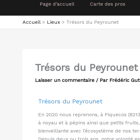
Page d’accueil
Carte des pros
Accueil
Lieux
Trésors du Peyrounet
Trésors du Peyrounet
Laisser un commentaire
/ Par
Frédéric Gut
Trésors du Peyrounet
En 2020 nous reprenons, à Piquecos (82130
à noyau et à pépins ainsi que petits fruit
bienveillante avec l’écosystème de nos ter
Depuis deux ou trois ans, notre volonté e