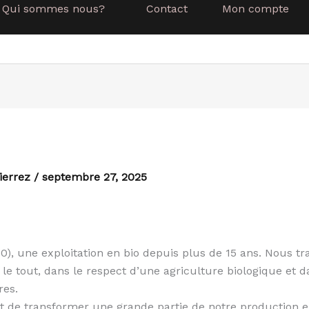
Qui sommes nous?
Contact
Mon compte
ierrez
/
septembre 27, 2025
), une exploitation en bio depuis plus de 15 ans. Nous tra
s, le tout, dans le respect d’une agriculture biologique et
res.
st de transformer une grande partie de notre production e