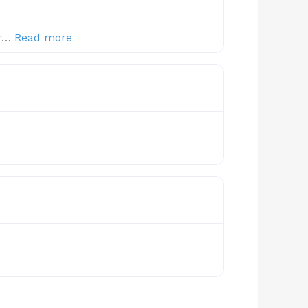
about this listing
pr…
Read more