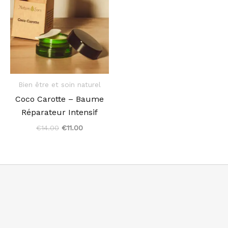
était :
est :
€14.00.
€11.00.
Bien être et soin naturel
Coco Carotte – Baume
Réparateur Intensif
€
14.00
€
11.00