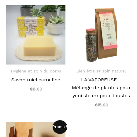
Hygiène et soin du corps
Bien être et soin naturel
Savon miel cameline
LA VAPOREUSE –
Mélange de plantes pour
€
8.00
yoni steam pour toustes
€
15.90
Le
Le
Promo !
prix
prix
initial
actuel