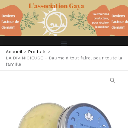
DIVINICIEUSE
Aller
–
au
Baume
contenu
à
tout
faire,
pour
toute
la
Accueil
Produits
famille
LA DIVINICIEUSE – Baume à tout faire, pour toute la
famille
quantité
de
LA
DIVINICIEUSE
–
Baume
à
tout
faire,
pour